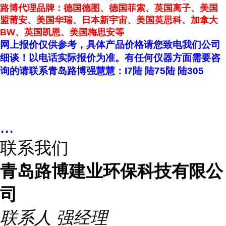
路博
代理品牌：德国德
图
、德国菲索、英国离子、美国
盟莆安、美国华瑞、日本新宇宙、美国英思科、加拿大
BW、英国凯恩、美国梅思安等
网上报价仅供参考，具体产品价格请您致电我们公司
细谈！以电话实际报价为准。
有任何仪器方面需要咨
询的请联系青岛路博
强慧慧
：
I7
陆
陆
75
陆
陆
305
...
联系我们
青岛路博建业环保科技有限公
司
联系人
强经理