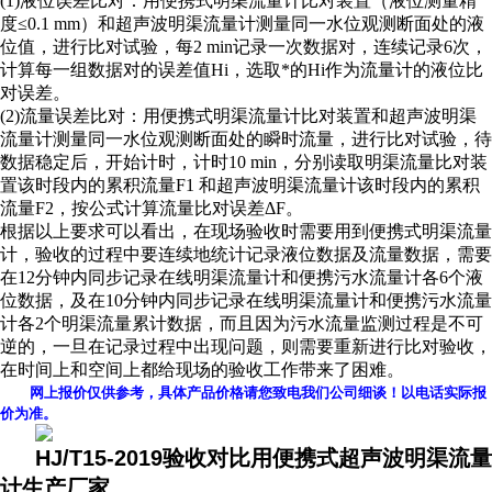
(1)液位误差比对：用便携式明渠流量计比对装置（液位测量精
度≤0.1 mm）和超声波明渠流量计测量同一水位观测断面处的液
位值，进行比对试验，每2 min记录一次数据对，连续记录6次，
计算每一组数据对的误差值Hi，选取*的Hi作为流量计的液位比
对误差。
(2)流量误差比对：用便携式明渠流量计比对装置和超声波明渠
流量计测量同一水位观测断面处的瞬时流量，进行比对试验，待
数据稳定后，开始计时，计时10 min，分别读取明渠流量比对装
置该时段内的累积流量F1 和超声波明渠流量计该时段内的累积
流量F2，按公式计算流量比对误差ΔF。
根据以上要求可以看出，在现场验收时需要用到便携式明渠流量
计，验收的过程中要连续地统计记录液位数据及流量数据，需要
在12分钟内同步记录在线明渠流量计和便携污水流量计各6个液
位数据，及在10分钟内同步记录在线明渠流量计和便携污水流量
计各2个明渠流量累计数据，而且因为污水流量监测过程是不可
逆的，一旦在记录过程中出现问题，则需要重新进行比对验收，
在时间上和空间上都给现场的验收工作带来了困难。
网上报价仅供参考，具体产品价格请您致电我们公司细谈！以电话实际报
价为准。
HJ/T15-2019验收对比用便携式超声波明渠流量
计生产厂家