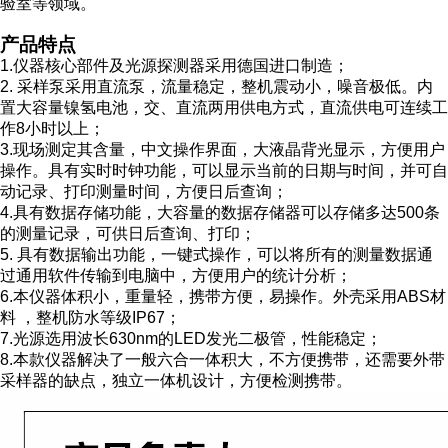
验室等领域。
产品特点
1.
仪器核心部件及光源探测器采用德国进口制造；
2.
采样泵采用直流泵，流量稳定，整机震动小，噪音极低。内
置大容量镍氢电池，交、直流两用供电方式，直流供电可连续工
作
8
小时以上；
3.
现场测定其含量，中文操作界面，大液晶背光显示，方便用户
操作。具有实时时钟功能，可以显示当前的日期与时间，并可自
动记录、打印测量时间，方便日后查询；
4.
具有数据存储功能，大容量的数据存储器可以存储多达
500
条
的测量记录，可供日后查询、打印；
5.
具有数据输出功能，一键式操作，可以将所有的测量数据通
过通用软件传输到电脑中，方便用户的统计分析；
6.
本仪器体积小，重量轻，携带方便，易操作。外壳采用
ABS
材
料 ，整机防水等级
IP67
；
7.
光源选用波长
630nm
的
LED
发光二极管，性能稳定；
8
.
本款仪器解决了一般六合一体积大，不方便携带，还需要外带
采样器的缺点，独立一体机设计，方便检测携带。