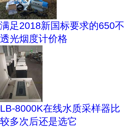
满足2018新国标要求的650不
透光烟度计价格
LB-8000K在线水质采样器比
较多次后还是选它