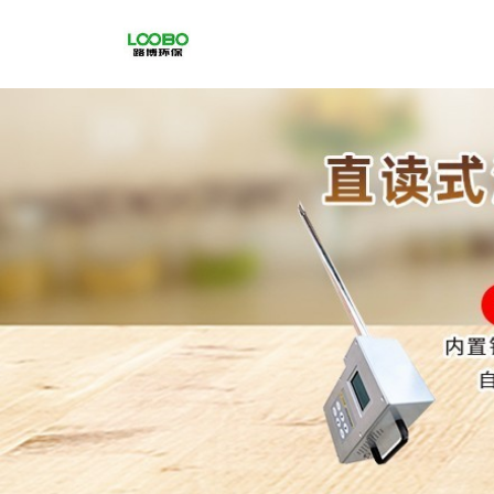
公
司
首
页
公
司
介
绍