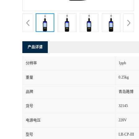
书
荣
誉
产品详请
联
1ppb
分辨率
系
0.25kg
重量
方
品牌
青岛路博
式
32145
货号
在
220V
电源电压
LB-CP-III
型号
线