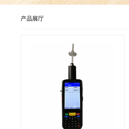
公
产品展厅
司
动
态
产
品
展
厅
证