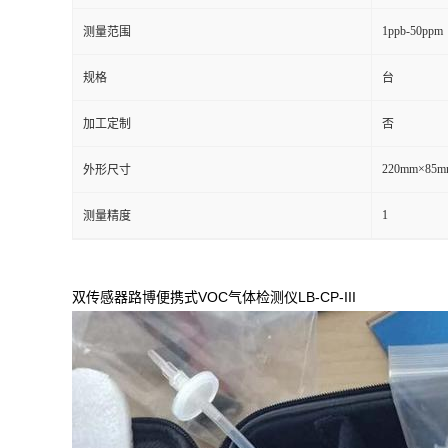
1ppb-50ppm
测量范围
留
规格
台
言
加工定制
否
220mm×85m
外形尺寸
1
测量精度
双传感器路博便携式VOC气体检测仪LB-CP-III