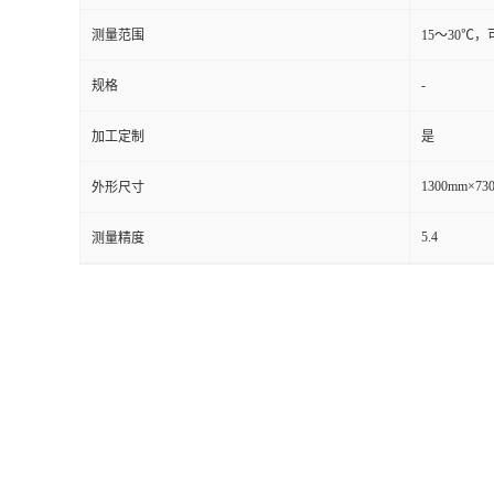
测量范围
15～30℃
留
-
规格
言
加工定制
是
1300mm×73
外形尺寸
5.4
测量精度