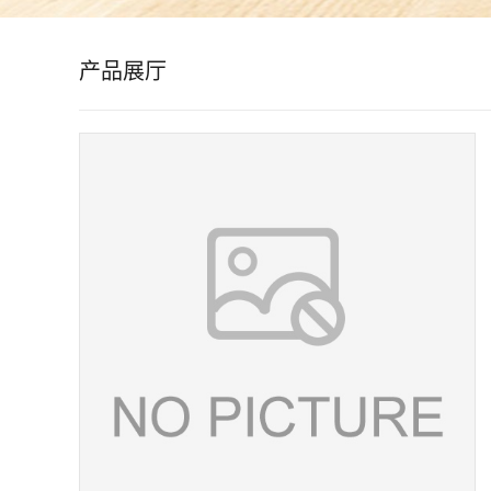
公
产品展厅
司
动
态
产
品
展
厅
证