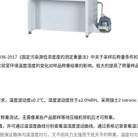
HJ836-2017《固定污染源低浓度度的测定重量法》中关于采样后称量
实验室环境温度湿度的变化对样品称重结果的影响，极大的提高了称量样
013要求，温度波动度±0.2℃，湿度波动度优于±2.0%RH。采用瑞士2.rot
进行称重测试，无需像某些产品那样等待压缩机停机后才可称重。
数值，并可通过温湿度曲线分别查看温湿度波动曲线，通过表格记录查看温
保证箱体内温湿度均匀，又不因风力太强而干扰天平的称重。温度均匀性±0.