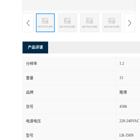
书
荣
誉
产品详请
联
1.2
分辨率
系
15
重量
方
品牌
路博
式
4596
货号
在
220-240VAC
电源电压
LB-350N
型号
线