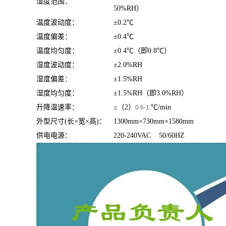
湿度范围：
50%RH）
温度波动度：
±0.2℃
温度偏差：
±0.4℃
温度均匀度：
±0.4℃（即0.8℃）
湿度波动度：
±2.0%RH
湿度偏差：
±1.5%RH
湿度均匀度：
±1.5%RH（即3.0%RH）
升降温速率：
≤（2）
℃/min
0.6-1.
外型尺寸(长×宽×高)：
1300mm×730mm×1580mm
供电电源：
220-240VAC 50/60HZ