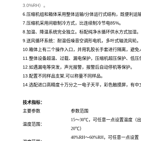
3.0%RH）。
6.压缩机组和箱体采用整体运输/分体运行式结构，既便利运
7.压缩机采用间歇制冷方式，比连续制冷节电85%。
8.加温、降温系统完全独立。
标配纯净水循环供水方式加湿。
9.送风循环系统：耐温低噪音空调形电机，多叶式轴流风轮。
10.箱体上有二个操作入口，并用乳胶长手套进行隔离，避
11.整体设备超温、过载、漏电保护，压缩机超压保护、低压
12.如遇漏电等突发，声光报警，报警后自动停机等保护。
13.配置不同样品支架,可以称量不同样品。
14.选配进口高精度十万分之一电子天平，彩色触摸屏，有
技术指标：
主要参数
参数范围
15～30℃，可任意一点设置温度（
温度范围：
20℃）
40%RH～60%RH，可任意一点设