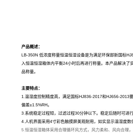
产品概述：
LB-350N 低浓度称量恒温恒湿设备是为满足环保部新国标
入恒温恒湿箱体内平衡24小时后再进行称量。本产品解决了
品称量。
主要特点：
1.温湿度控制精度高，满足国标HJ836-2017和HJ656-2
偏差±1.5%RH。
3.系统稳定过程短，过滤过程30分钟以下。稳定后随时可
4.人机界面采用4寸彩色触摸屏美观耐用，如实显示温湿度
5.恒温恒湿箱体采用合理循环风方式，风力柔和、风向合理，既