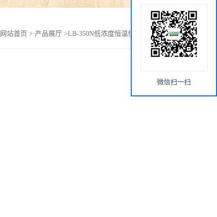
网站首页
>
产品展厅
>
LB-350N低浓度恒温恒湿称重青岛路博
微信扫一扫