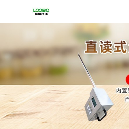
公
司
首
页
公
司
介
绍