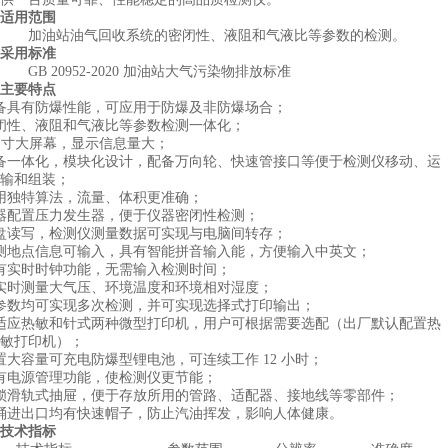
适用范围
加油站油气回收系统的密闭性、液阻和气液比等参数的检测。
采用标准
GB 20952-2020 加油站大气污染物排放标准
主要特点
备具有防爆性能，可应用于防爆及非防爆场合；
闭性、液阻和气液比等参数检测一体化；
.7 寸大屏幕，显示信息量大；
备一体化，模块化设计，配备万向轮、快速管接口等便于检测仪移动、运
输和组装；
用独特算法，流量、体积更准确；
器配置压力发生器，便于仪器密闭性检测；
 盘读写，检测仪测量数据可实现与电脑间转存；
测地点信息可输入，具有智能拼音输入能，方便输入中英文；
有实时时钟功能，无需输入检测时间；
实时测量大气压、环境温度和环境相对湿度；
参数均可实现多次检测，并可实现选择式打印输出；
适应热敏和针式两种微型打印机，用户可根据需要选配（出厂默认配置热
敏打印机）；
置大容量可充电防爆型锂电池，可连续工作
12 小时；
有电源管理功能，使检测仪更节能；
锁滑轨式抽屉，便于存放所用的管路、适配器、接地线等零部件；
桶进出口均有快速帽子，防止汽油挥发，影响人体健康。
技术指标