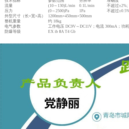
技术指标
参数范围
分辨率
准确度
流量
(10～130)L/min
0.1L/min
不超过±2%;
压力
(0～2500)Pa
1Pa
不超过±0.5
外型尺寸（长×宽×高）
1200mm×450mm×500mm
整机重量
约 18kg
电气参数
工作电压 DC9V～DC11V；电流 300mA；功
防爆等级
EX ib ⅡA T4 Gb