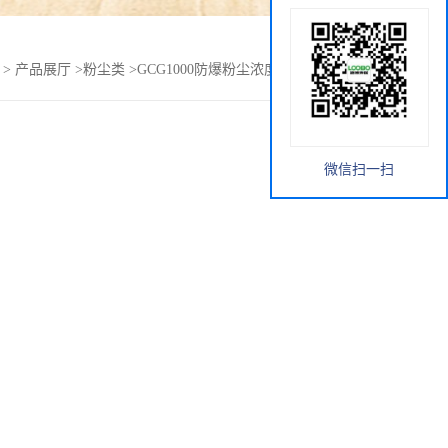
>
产品展厅
>
粉尘类
>
GCG1000防爆粉尘浓度传感器路博现货
微信扫一扫