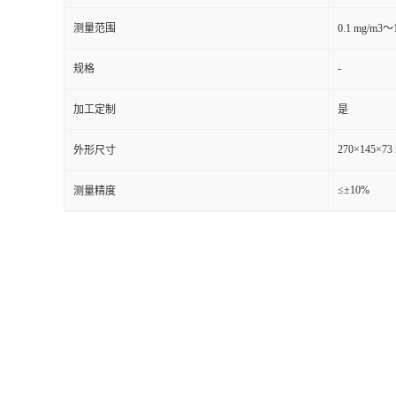
测量范围
0.1 mg/m3～
留
-
规格
言
加工定制
是
270×145×73
外形尺寸
≤±10%
测量精度