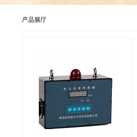
公
产品展厅
司
动
态
产
品
展
厅
证