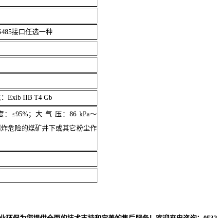
S485
接口任选一种
志：
Exib
IIB T4 Gb
度：≤
95%
；
大 气 压：
86 kPa
～
爆炸危险的煤矿井下或其它粉尘作