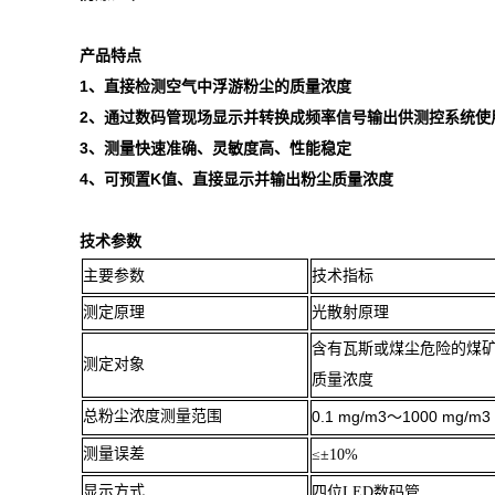
产品特点
1、直接检测空气中浮游粉尘的质量浓度
2、通过数码管现场显示并转换成频率信号输出供测控系统使
3、测量快速准确、灵敏度高、性能稳定
4、
可预置
K值、直接显示并输出粉尘质量浓度
技术参数
主要参数
技术指标
测定原理
光散射原理
含有瓦斯或煤尘危险的煤
测定对象
质量浓度
总粉尘浓度测量范围
0.1 mg/m3
～
1000 mg/m3
测量误差
≤±
10%
显示方式
四位
LED
数码管