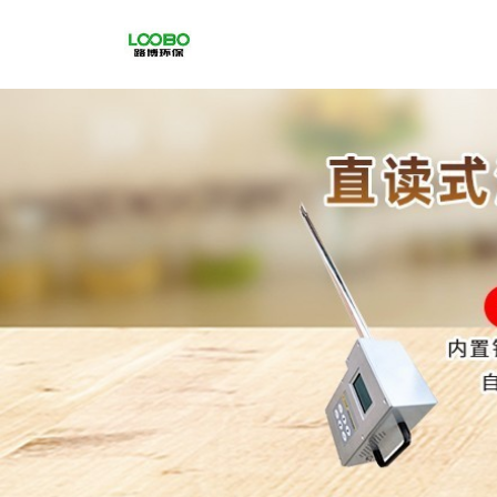
公
司
首
页
公
司
介
绍