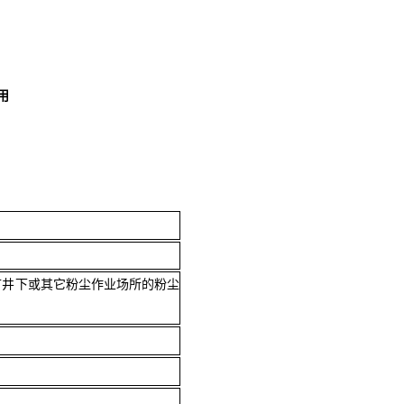
用
矿井下或其它粉尘作业场所的粉尘