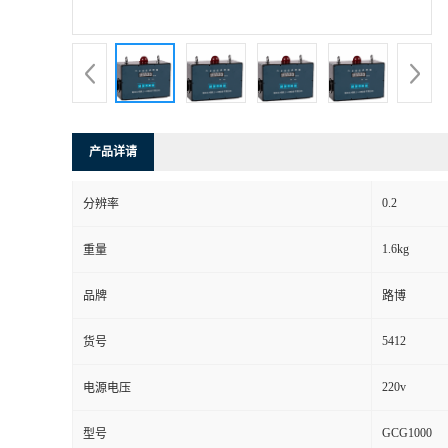
书
荣
誉
产品详请
联
0.2
分辨率
系
1.6kg
重量
方
品牌
路博
式
5412
货号
在
220v
电源电压
GCG1000
型号
线