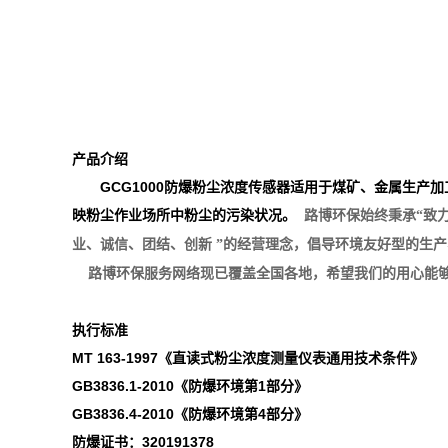
产品
介绍
GCG1000防爆粉尘浓度传感器适用于煤矿、金属生
映粉尘作业场所中粉尘的污染状况。
路博环保始终秉承“致力
业、诚信、团结、创新 ”的经营理念，倡导环境友好型的生
路博环保服务网络现已覆盖全国各地，希望我们的用心能够
执行标准
MT 163-1997
《直读式粉尘浓度测量仪表通用技术条件》
GB3836.1-2010
《防爆环境第
1
部分》
GB3836.4-2010
《防爆环境第
4
部分》
防爆证书：320191378