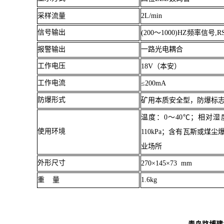
采样流量
2L/min
信号输出
(200
～
1000)HZ
频率信号
,R
报警输出
一路光电耦合
工作电压
18V
（本安）
工作电流
≤
200mA
防爆形式
矿用本质安全型，防爆标
温度：
0
～
40
℃
；
相对湿
使用环境
110kPa
；
含有瓦斯或煤尘
业场所
外形尺寸
270
×
145
×
73 mm
重 量
1.6kg