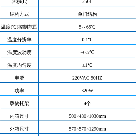
容积(L)
250L
结构方式
单门结构
温度(℃)控制范围
5～65℃
温度分辨率
0.1
℃
温度波动度
±0.5
℃
温度均匀度
±1
℃
电源
220VAC 50HZ
功率
320W
载物托架
4个
内箱尺寸
500
×4
80
×
1030mm
外箱尺寸
5
70
×5
70
×
1290mm