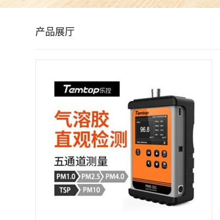
公
产品展厅
司
动
态
产
品
展
厅
证