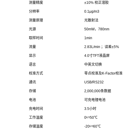
测量精度
±10% 校正溶胶
分辨率
0.1μg/m3
测量原理
光散射法
光源
50mW，780nm
取样时间
1min
流量
2.83L/min ；误差±5%
显示
4.0寸TFT液晶屏
语言
中英文切换
校准方式
零点校准及K-Factor校准
通讯
USB/RS232
存储
2,000,000条数据
电池
可充电锂电池
充电时间
3.5小时
工作温度
0∽50℃
存储温度
-20∽60℃