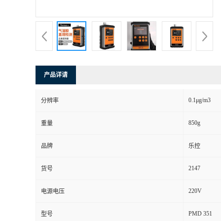
书
荣
誉
产品详请
联
0.1μg/m3
分辨率
系
850g
重量
方
品牌
乐控
式
2147
货号
在
220V
电源电压
PMD 351
型号
线