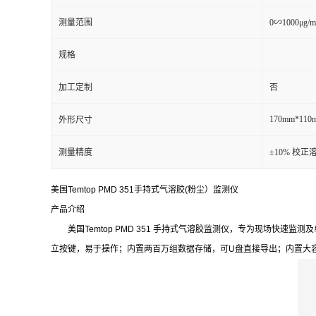
测量范围
0∽1000μg/m
留
规格
言
加工定制
否
170mm*110
外形尺寸
测量精度
±10% 校正
美国Temtop PMD 351手持式气溶胶(粉尘）监测仪
产品介绍
美国Temtop PMD 351 手持式气溶胶监测仪，专为现场快速监测及单
立按键，易于操作；内置两百万组数据存储，可U盘直接导出；内置大