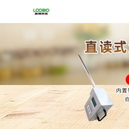
公
司
首
页
公
司
介
绍