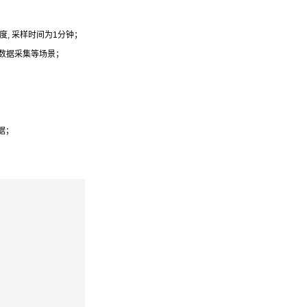
量浓度, 采样时间为1分钟；
数据采集等场景；
据；