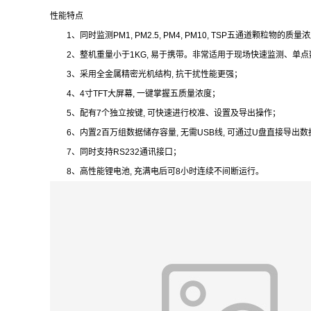
性能特点
1、同时监测PM1, PM2.5, PM4, PM10, TSP五通道颗粒物的质
2、整机重量小于1KG, 易于携带。非常适用于现场快速监测、单点
3、采用全金属精密光机结构, 抗干扰性能更强；
4、4寸TFT大屏幕, 一键掌握五质量浓度；
5、配有7个独立按键, 可快速进行校准、设置及导出操作；
6、内置2百万组数据储存容量, 无需USB线, 可通过U盘直接导出数
7、同时支持RS232通讯接口；
8、高性能锂电池, 充满电后可8小时连续不间断运行。