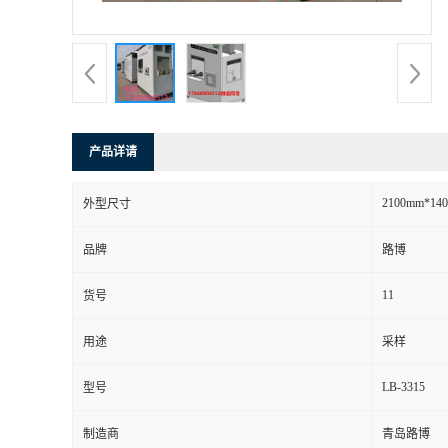
书
荣
誉
产品详请
联
2100mm*14
外型尺寸
系
品牌
路博
方
11
货号
式
用途
采样
在
LB-3315
型号
制造商
青岛路博
线