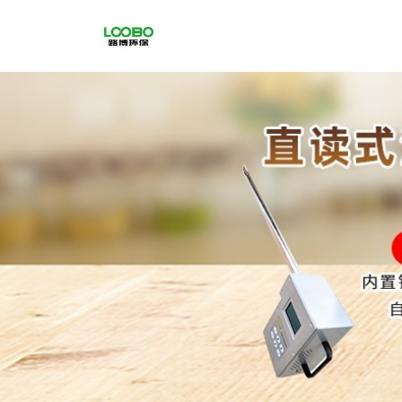
公
司
首
页
公
司
介
绍