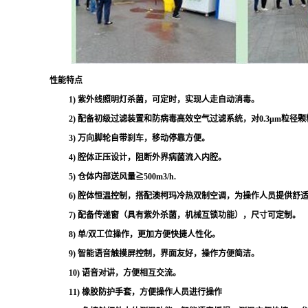
性能特点
1) 紫外线照明灯杀菌，可定时，实现人走自动消毒。
2)
配备初级过滤装置和防病毒高效空气过滤系统，对
0.3μm粒径
3) 万向脚轮自带刹车，移动停靠方便。
4) 腔体正压设计，阻断外界病菌流入内腔。
5)
仓体内部送风量
≧500m3/h.
6) 腔体恒温控制，搭配澳柯玛冷热双制空调，为操作人员提供舒
7) 配备传递窗（具有紫外杀菌，机械互锁功能），尺寸可定制。
8)
单
/双工位操作，更加方便快捷人性化。
9) 智能语音触摸屏控制，界面友好，操作方便简洁。
10) 语音对讲，方便相互交流。
11) 橡胶防护手套，方便操作人员进行操作