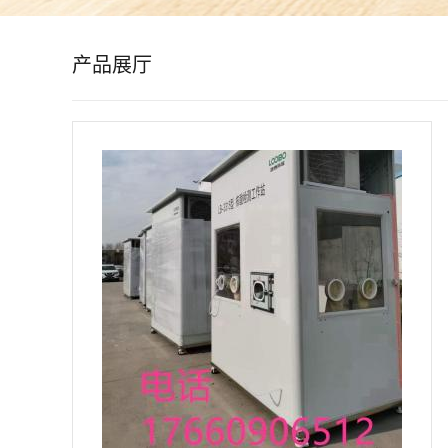
公
产品展厅
司
动
态
产
品
展
厅
证