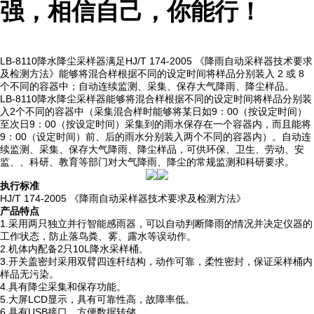
强，相信自己，你能行！
LB-8110降水降尘采样器满足HJ/T 174-2005 《降雨自动采样器技术要求
及检测方法》能够将混合样根据不同的设定时间将样品分别装入 2 或 8
个不同的容器中；自动连续监测、采集、保存大气降雨、降尘样品。
LB-8110降水降尘采样器能够将混合样根据不同的设定时间将样品分别装
入2个不同的容器中（采集混合样时能够将某日如9：00（按设定时间）
至次日9：00（按设定时间）采集到的雨水保存在一个容器内，而且能将
9：00（设定时间）前、后的雨水分别装入两个不同的容器内）。自动连
续监测、采集、保存大气降雨、降尘样品，可供环保、卫生、劳动、安
监、、科研、教育等部门对大气降雨、降尘的常规监测和科研要求。
执行标准
HJ/T 174-2005 《降雨自动采样器技术要求及检测方法》
产品特点
1.采用两只独立并行智能感雨器，可以自动判断降雨的情况并决定仪器的
工作状态，防止落鸟粪、雾、露水等误动作。
2.机体内配备2只10L降水采样桶。
3.开关盖密封采用双臂四连杆结构，动作可靠，柔性密封，保证采样桶内
样品无污染。
4.具有降尘采集和保存功能。
5.大屏LCD显示，具有可靠性高，故障率低。
6.具有USB接口，方便数据转储。