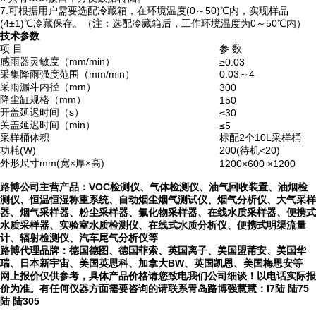
7.可根据用户需要选配冷藏箱，在环境温度(0～50)℃内，实现样品
(4±1)℃冷藏保存。（注：选配冷藏箱后，工作环境温度为0～50℃内）
技术参数
项 目
参 数
感雨器灵敏度（mm/min）
≥0.03
采集降雨强度范围（mm/min）
0.03～4
采雨漏斗内径（mm）
300
降尘缸规格（mm）
150
开盖延迟时间（s）
≤30
关盖延迟时间（min）
≤5
采样桶体积
标配2个10L采样桶
功耗(W)
200(待机<20)
外形尺寸mm(宽×厚×高)
1200×600 ×1200
路博
公司主营产品：VOC检测仪、气体检测仪、
油气回收装置、
油烟检
测仪、恒温恒湿称重系统、自动烟尘烟气测试仪、烟气分析仪、大气采样
器、烟气采样器、粉尘采样器、氟化物采样器、在线水质采样器、便携式
水质采样器、实验室水质检测仪、在线式水质分析仪、便携式明渠流量
计、辐射检测仪、汽车尾气分析仪等
路博
代理品牌：德国德
图
、德国菲索、英国离子、美国盟莆安、美国华
瑞、日本新宇宙、美国英思科、加拿大BW、英国凯恩、美国梅思安等
网上报价仅供参考，具体产品价格请您致电我们公司细谈！以电话实际报
价为准。
有任何仪器方面需要咨询的请联系青岛路博
强慧慧
：
I7陆 陆75
陆 陆305