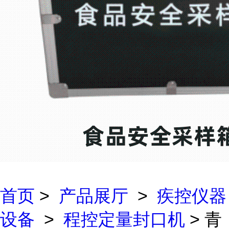
首页
>
产品展厅
>
疾控仪器
设备
>
程控定量封口机
> 青