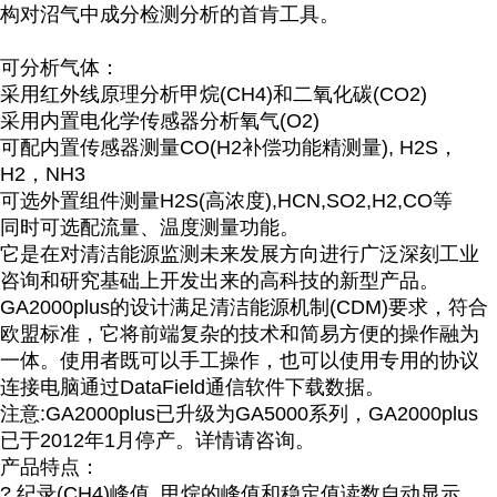
构对沼气中成分检测分析的首肯工具。
英国Geotech办事
处
可分析气体：
采用红外线原理分析甲烷(CH4)和二氧化碳(CO2)
采用内置电化学传感器分析氧气(O2)
可配内置传感器测量CO(H2补偿功能精测量), H2S，
H2，NH3
可选外置组件测量H2S(高浓度),HCN,SO2,H2,CO等
同时可选配流量、温度测量功能。
它是在对清洁能源监测未来发展方向进行广泛深刻工业
咨询和研究基础上开发出来的高科技的新型产品。
GA2000plus的设计满足清洁能源机制(CDM)要求，符合
欧盟标准，它将前端复杂的技术和简易方便的操作融为
一体。使用者既可以手工操作，也可以使用专用的协议
连接电脑通过DataField通信软件下载数据。
注意:GA2000plus已升级为GA5000系列，GA2000plus
已于2012年1月停产。详情请咨询。
产品特点：
? 纪录(CH4)峰值, 甲烷的峰值和稳定值读数自动显示